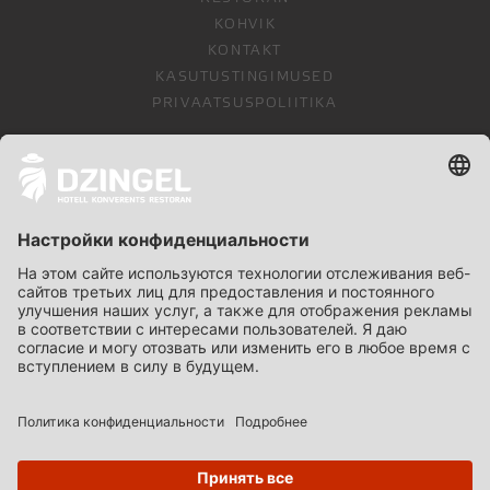
KOHVIK
KONTAKT
KASUTUSTINGIMUSED
PRIVAATSUSPOLIITIKA
НАЙДИ НАС ЕЩЕ
FACEBOOK
INSTAGRAM
GOOGLE
ЯЗЫК
EESTI
ENGLISH
SUOMI
РУССКИЙ