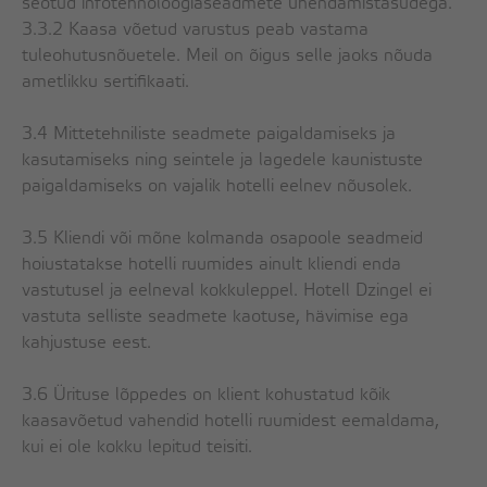
seotud infotehnoloogiaseadmete ühendamistasudega.
3.3.2 Kaasa võetud varustus peab vastama
tuleohutusnõuetele. Meil on õigus selle jaoks nõuda
ametlikku sertifikaati.
3.4 Mittetehniliste seadmete paigaldamiseks ja
kasutamiseks ning seintele ja lagedele kaunistuste
paigaldamiseks on vajalik hotelli eelnev nõusolek.
3.5 Kliendi või mõne kolmanda osapoole seadmeid
hoiustatakse hotelli ruumides ainult kliendi enda
vastutusel ja eelneval kokkuleppel. Hotell Dzingel ei
vastuta selliste seadmete kaotuse, hävimise ega
kahjustuse eest.
3.6 Ürituse lõppedes on klient kohustatud kõik
kaasavõetud vahendid hotelli ruumidest eemaldama,
kui ei ole kokku lepitud teisiti.