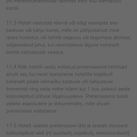
või mittenõuetekohase täitmise eest süü olemasolu
korral.
11.3 Hotell vastutab kliendi või kõigi osalejate ees
kaotuse või kahju korral, mille on põhjustanud meie
raske hooletus või tahtlik tegevus või tegemata jätmine,
väljaarvatud juhul, kui rakendatava õiguse kohaselt
kehtib kohustuslik seadus.
11.4 Kõik hotelli vastu esitatud pretensioonid kehtivad
ainult siis, kui neist teatatakse hotellile kirjalikult
koheselt peale võimaliku kaotuse või kahjustuse
ilmnemist ning seda mitte hiljem kui 1 kuu jooksul peale
kokkulepitud ürituse lõppkuupäeva. Pretensioonis tuleb
viidata asjaoludele ja dokumendile, mille alusel
pretensioon esitatakse.
11.5 Hotell vaatab pretensiooni läbi ja teatab otsusest
kokkulepitud viisil (nt suuliselt, kirjalikult, elektrooniliselt)