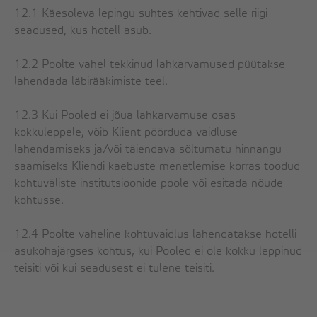
12.1 Käesoleva lepingu suhtes kehtivad selle riigi
seadused, kus hotell asub.
12.2 Poolte vahel tekkinud lahkarvamused püütakse
lahendada läbirääkimiste teel.
12.3 Kui Pooled ei jõua lahkarvamuse osas
kokkuleppele, võib Klient pöörduda vaidluse
lahendamiseks ja/või täiendava sõltumatu hinnangu
saamiseks Kliendi kaebuste menetlemise korras toodud
kohtuväliste institutsioonide poole või esitada nõude
kohtusse.
12.4 Poolte vaheline kohtuvaidlus lahendatakse hotelli
asukohajärgses kohtus, kui Pooled ei ole kokku leppinud
teisiti või kui seadusest ei tulene teisiti.