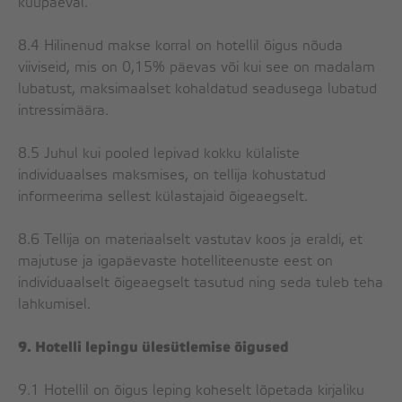
kuupäeval.
8.4 Hilinenud makse korral on hotellil õigus nõuda
viiviseid, mis on 0,15% päevas või kui see on madalam
lubatust, maksimaalset kohaldatud seadusega lubatud
intressimäära.
8.5 Juhul kui pooled lepivad kokku külaliste
individuaalses maksmises, on tellija kohustatud
informeerima sellest külastajaid õigeaegselt.
8.6 Tellija on materiaalselt vastutav koos ja eraldi, et
majutuse ja igapäevaste hotelliteenuste eest on
individuaalselt õigeaegselt tasutud ning seda tuleb teha
lahkumisel.
9. Hotelli lepingu ülesütlemise õigused
9.1 Hotellil on õigus leping koheselt lõpetada kirjaliku