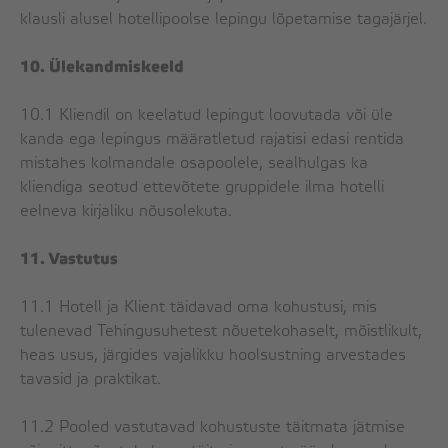
klausli alusel hotellipoolse lepingu lõpetamise tagajärjel.
10. Ülekandmiskeeld
10.1 Kliendil on keelatud lepingut loovutada või üle
kanda ega lepingus määratletud rajatisi edasi rentida
mistahes kolmandale osapoolele, sealhulgas ka
kliendiga seotud ettevõtete gruppidele ilma hotelli
eelneva kirjaliku nõusolekuta.
11. Vastutus
11.1 Hotell ja Klient täidavad oma kohustusi, mis
tulenevad Tehingusuhetest nõuetekohaselt, mõistlikult,
heas usus, järgides vajalikku hoolsustning arvestades
tavasid ja praktikat.
11.2 Pooled vastutavad kohustuste täitmata jätmise