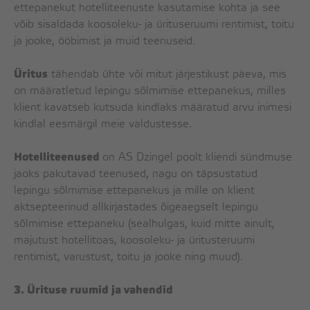
ettepanekut hotelliteenuste kasutamise kohta ja see
võib sisaldada koosoleku- ja ürituseruumi rentimist, toitu
ja jooke, ööbimist ja muid teenuseid.
Üritus
tähendab ühte või mitut järjestikust päeva, mis
on määratletud lepingu sõlmimise ettepanekus, milles
klient kavatseb kutsuda kindlaks määratud arvu inimesi
kindlal eesmärgil meie valdustesse.
Hotelliteenused
on AS Dzingel poolt kliendi sündmuse
jaoks pakutavad teenused, nagu on täpsustatud
lepingu sõlmimise ettepanekus ja mille on klient
aktsepteerinud allkirjastades õigeaegselt lepingu
sõlmimise ettepaneku (sealhulgas, kuid mitte ainult,
majutust hotellitoas, koosoleku- ja üritusteruumi
rentimist, varustust, toitu ja jooke ning muud).
3. Ürituse ruumid ja vahendid