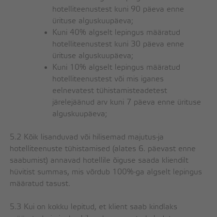
hotelliteenustest kuni 90 päeva enne
ürituse alguskuupäeva;
Kuni 40% algselt lepingus määratud
hotelliteenustest kuni 30 päeva enne
ürituse alguskuupäeva;
Kuni 10% algselt lepingus määratud
hotelliteenustest või mis iganes
eelnevatest tühistamisteadetest
järelejäänud arv kuni 7 päeva enne ürituse
alguskuupäeva;
5.2 Kõik lisanduvad või hilisemad majutus-ja
hotelliteenuste tühistamised (alates 6. päevast enne
saabumist) annavad hotellile õiguse saada kliendilt
hüvitist summas, mis võrdub 100%-ga algselt lepingus
määratud tasust.
5.3 Kui on kokku lepitud, et klient saab kindlaks