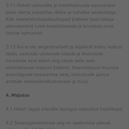
3.11 Hotelli vahendite ja hotelliteenuste kasutamine
peab olema kooskõlas riiklike ja kohalike seadustega.
Kõik meelelahutuskokkulepped (näiteks baari tööaja
pikendamine) tuleb kooskõlastada ja kinnitada enne
ürituse toimumist.
3.12 Kui ei ole selgesõnaliselt ja kirjalikult kokku lepitud
teisiti, vastutab vastavate lubade ja litsentside
hankimise eest klient ning tasub selle eest
kohaldatavad maksud (näiteks: litsentsitasud muusika
autoriõiguste kasutamise eest, kohustuslik panus
artistide sotsiaalkindlustusesse ja muu).
4. Majutus
4.1 Hotell tagab kliendile lepingus määratud hotellitoad.
4.2 Sisseregistreerimise aeg on saabumise päeval