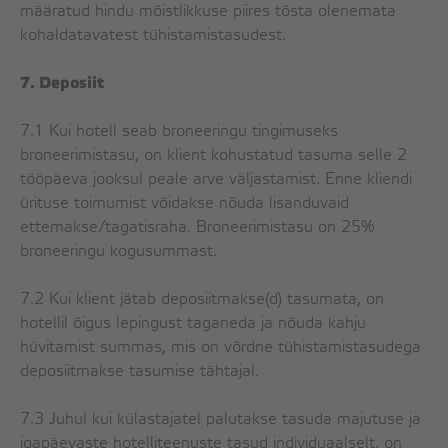
määratud hindu mõistlikkuse piires tõsta olenemata
kohaldatavatest tühistamistasudest.
7. Deposiit
7.1 Kui hotell seab broneeringu tingimuseks
broneerimistasu, on klient kohustatud tasuma selle 2
tööpäeva jooksul peale arve väljastamist. Enne kliendi
ürituse toimumist võidakse nõuda lisanduvaid
ettemakse/tagatisraha. Broneerimistasu on 25%
broneeringu kogusummast.
7.2 Kui klient jätab deposiitmakse(d) tasumata, on
hotellil õigus lepingust taganeda ja nõuda kahju
hüvitamist summas, mis on võrdne tühistamistasudega
deposiitmakse tasumise tähtajal.
7.3 Juhul kui külastajatel palutakse tasuda majutuse ja
igapäevaste hotelliteenuste tasud individuaalselt, on