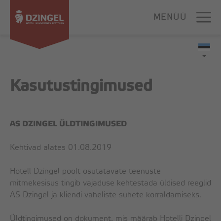
MENÜÜ
SULGE BRONEERIMINE
ESILEHT
Skip
to
Kasutustingimused
MAJUTUS
content
SUPERIOR
AS DZINGEL ÜLDTINGIMUSED
STANDARD
BUDGET
Kehtivad alates 01.08.2019
PERE
Hotell Dzingel poolt osutatavate teenuste
APARTMENTS
mitmekesisus tingib vajaduse kehtestada üldised reeglid
GRUPPIDELE
AS Dzingel ja kliendi vaheliste suhete korraldamiseks.
KONVERENTSIKESKUS
Üldtingimused on dokument, mis määrab Hotelli Dzingel