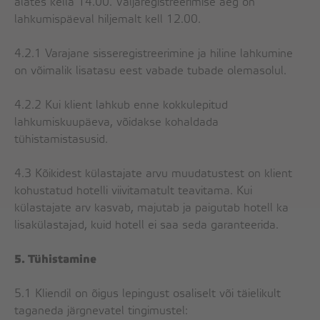
alates kella 14.00. Väljaregistreerimise aeg on
lahkumispäeval hiljemalt kell 12.00.
4.2.1 Varajane sisseregistreerimine ja hiline lahkumine
on võimalik lisatasu eest vabade tubade olemasolul.
4.2.2 Kui klient lahkub enne kokkulepitud
lahkumiskuupäeva, võidakse kohaldada
tühistamistasusid.
4.3 Kõikidest külastajate arvu muudatustest on klient
kohustatud hotelli viivitamatult teavitama. Kui
külastajate arv kasvab, majutab ja paigutab hotell ka
lisakülastajad, kuid hotell ei saa seda garanteerida.
5. Tühistamine
5.1 Kliendil on õigus lepingust osaliselt või täielikult
taganeda järgnevatel tingimustel: