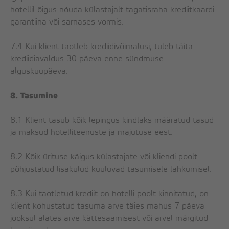
hotellil õigus nõuda külastajalt tagatisraha krediitkaardi
garantiina või sarnases vormis.
7.4 Kui klient taotleb krediidivõimalusi, tuleb täita
krediidiavaldus 30 päeva enne sündmuse
alguskuupäeva.
8. Tasumine
8.1 Klient tasub kõik lepingus kindlaks määratud tasud
ja maksud hotelliteenuste ja majutuse eest.
8.2 Kõik ürituse käigus külastajate või kliendi poolt
põhjustatud lisakulud kuuluvad tasumisele lahkumisel.
8.3 Kui taotletud krediit on hotelli poolt kinnitatud, on
klient kohustatud tasuma arve täies mahus 7 päeva
jooksul alates arve kättesaamisest või arvel märgitud