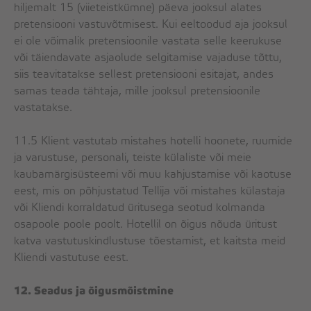
hiljemalt 15 (viieteistkümne) päeva jooksul alates
pretensiooni vastuvõtmisest. Kui eeltoodud aja jooksul
ei ole võimalik pretensioonile vastata selle keerukuse
või täiendavate asjaolude selgitamise vajaduse tõttu,
siis teavitatakse sellest pretensiooni esitajat, andes
samas teada tähtaja, mille jooksul pretensioonile
vastatakse.
11.5 Klient vastutab mistahes hotelli hoonete, ruumide
ja varustuse, personali, teiste külaliste või meie
kaubamärgisüsteemi või muu kahjustamise või kaotuse
eest, mis on põhjustatud Tellija või mistahes külastaja
või Kliendi korraldatud üritusega seotud kolmanda
osapoole poole poolt. Hotellil on õigus nõuda üritust
katva vastutuskindlustuse tõestamist, et kaitsta meid
Kliendi vastutuse eest.
12. Seadus ja õigusmõistmine