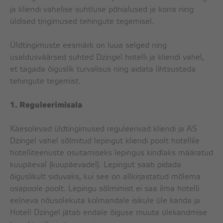
ja kliendi vahelise suhtluse põhialused ja korra ning
üldised tingimused tehingute tegemisel.
KOOSOLEKURUUM
A&D-SAAL
Üldtingimuste eesmärk on luua selged ning
B-SAAL
usaldusväärsed suhted Dzingel hotelli ja kliendi vahel,
C-SAAL
et tagada õiguslik turvalisus ning aidata lihtsustada
tehingute tegemist.
E-SAAL
F-SAAL
1. Reguleerimisala
RESTORAN
Käesolevad üldtingimused reguleerivad kliendi ja AS
Dzingel vahel sõlmitud lepingut kliendi poolt hotellile
hotelliteenuste osutamiseks lepingus kindlaks määratud
HOMMIKUSÖÖK
kuupäeval (kuupäevadel). Lepingut saab pidada
LÕUNASÖÖK
õiguslikult siduvaks, kui see on allkirjastatud mõlema
ÕHTUBUFFEE
osapoole poolt. Lepingu sõlmimist ei saa ilma hotelli
PEOLAUAD
eelneva nõusolekuta kolmandale isikule üle kanda ja
Hotell Dzingel jätab endale õiguse muuta ülekandmise
PEIELAUAD