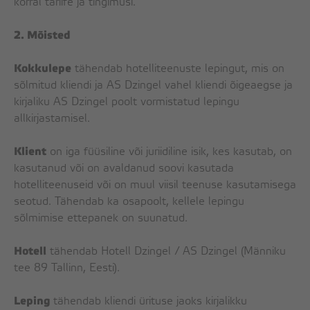
korral tariife ja tingimusi.
ÜRITUSED
2. Mõisted
KOHVIK
Kokkulepe
tähendab hotelliteenuste lepingut, mis on
sõlmitud kliendi ja AS Dzingel vahel kliendi õigeaegse ja
PEORUUMID
kirjaliku AS Dzingel poolt vormistatud lepingu
KOHVIPAUSID
allkirjastamisel.
KONTAKT
Klient
on iga füüsiline või juriidiline isik, kes kasutab, on
kasutanud või on avaldanud soovi kasutada
hotelliteenuseid või on muul viisil teenuse kasutamisega
Facebook
seotud. Tähendab ka osapoolt, kellele lepingu
Instagram
sõlmimise ettepanek on suunatud.
Google
Hotell
tähendab Hotell Dzingel / AS Dzingel (Männiku
tee 89 Tallinn, Eesti).
Leping
tähendab kliendi ürituse jaoks kirjalikku