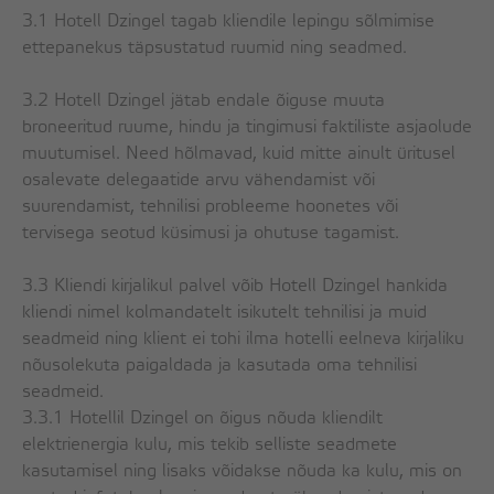
3.1 Hotell Dzingel tagab kliendile lepingu sõlmimise
ettepanekus täpsustatud ruumid ning seadmed.
3.2 Hotell Dzingel jätab endale õiguse muuta
broneeritud ruume, hindu ja tingimusi faktiliste asjaolude
muutumisel. Need hõlmavad, kuid mitte ainult üritusel
osalevate delegaatide arvu vähendamist või
suurendamist, tehnilisi probleeme hoonetes või
tervisega seotud küsimusi ja ohutuse tagamist.
3.3 Kliendi kirjalikul palvel võib Hotell Dzingel hankida
kliendi nimel kolmandatelt isikutelt tehnilisi ja muid
seadmeid ning klient ei tohi ilma hotelli eelneva kirjaliku
nõusolekuta paigaldada ja kasutada oma tehnilisi
seadmeid.
3.3.1 Hotellil Dzingel on õigus nõuda kliendilt
elektrienergia kulu, mis tekib selliste seadmete
kasutamisel ning lisaks võidakse nõuda ka kulu, mis on