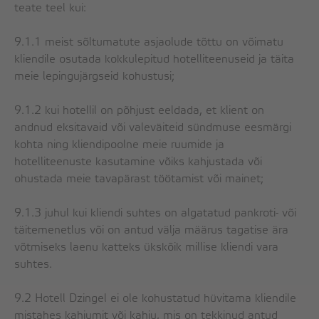
teate teel kui:
9.1.1 meist sõltumatute asjaolude tõttu on võimatu
kliendile osutada kokkulepitud hotelliteenuseid ja täita
meie lepingujärgseid kohustusi;
9.1.2 kui hotellil on põhjust eeldada, et klient on
andnud eksitavaid või valeväiteid sündmuse eesmärgi
kohta ning kliendipoolne meie ruumide ja
hotelliteenuste kasutamine võiks kahjustada või
ohustada meie tavapärast töötamist või mainet;
9.1.3 juhul kui kliendi suhtes on algatatud pankroti- või
täitemenetlus või on antud välja määrus tagatise ära
võtmiseks laenu katteks ükskõik millise kliendi vara
suhtes.
9.2 Hotell Dzingel ei ole kohustatud hüvitama kliendile
mistahes kahjumit või kahju, mis on tekkinud antud