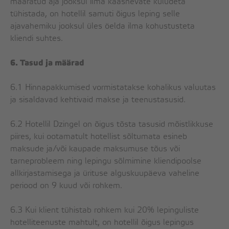
määratud aja jooksul ilma kaasnevate kuludeta
tühistada, on hotellil samuti õigus leping selle
ajavahemiku jooksul üles öelda ilma kohustusteta
kliendi suhtes.
6. Tasud ja määrad
6.1 Hinnapakkumised vormistatakse kohalikus valuutas
ja sisaldavad kehtivaid makse ja teenustasusid.
6.2 Hotellil Dzingel on õigus tõsta tasusid mõistlikkuse
piires, kui ootamatult hotellist sõltumata esineb
maksude ja/või kaupade maksumuse tõus või
tarneprobleem ning lepingu sõlmimine kliendipoolse
allkirjastamisega ja ürituse alguskuupäeva vaheline
periood on 9 kuud või rohkem.
6.3 Kui klient tühistab rohkem kui 20% lepinguliste
hotelliteenuste mahtult, on hotellil õigus lepingus