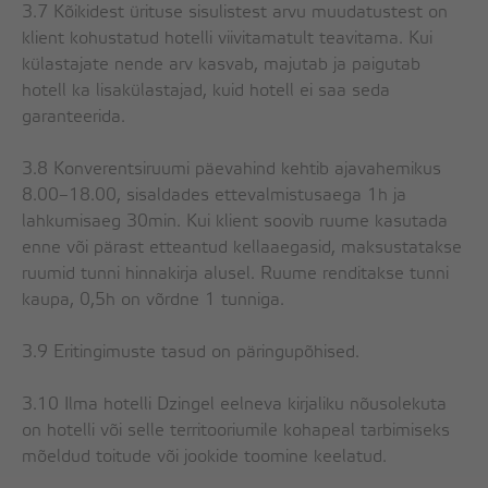
3.7 Kõikidest ürituse sisulistest arvu muudatustest on
klient kohustatud hotelli viivitamatult teavitama. Kui
külastajate nende arv kasvab, majutab ja paigutab
hotell ka lisakülastajad, kuid hotell ei saa seda
garanteerida.
3.8 Konverentsiruumi päevahind kehtib ajavahemikus
8.00–18.00, sisaldades ettevalmistusaega 1h ja
lahkumisaeg 30min. Kui klient soovib ruume kasutada
enne või pärast etteantud kellaaegasid, maksustatakse
ruumid tunni hinnakirja alusel. Ruume renditakse tunni
kaupa, 0,5h on võrdne 1 tunniga.
3.9 Eritingimuste tasud on päringupõhised.
3.10 Ilma hotelli Dzingel eelneva kirjaliku nõusolekuta
on hotelli või selle territooriumile kohapeal tarbimiseks
mõeldud toitude või jookide toomine keelatud.