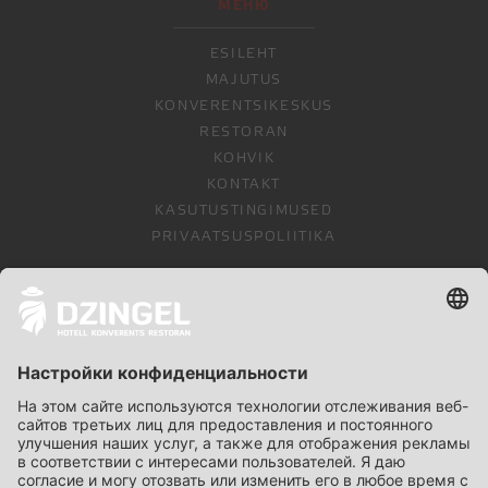
МЕНЮ
ESILEHT
MAJUTUS
KONVERENTSIKESKUS
RESTORAN
KOHVIK
KONTAKT
KASUTUSTINGIMUSED
PRIVAATSUSPOLIITIKA
НАЙДИ НАС ЕЩЕ
FACEBOOK
INSTAGRAM
GOOGLE
ЯЗЫК