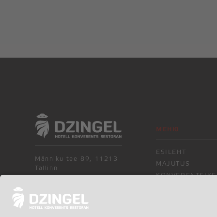
МЕНЮ
ESILEHT
Männiku tee 89, 11213
MAJUTUS
Tallinn
KONVERENTSIKE
hotell@dzingel.ee
RESTORAN
KOHVIK
(+372) 6105201
KONTAKT