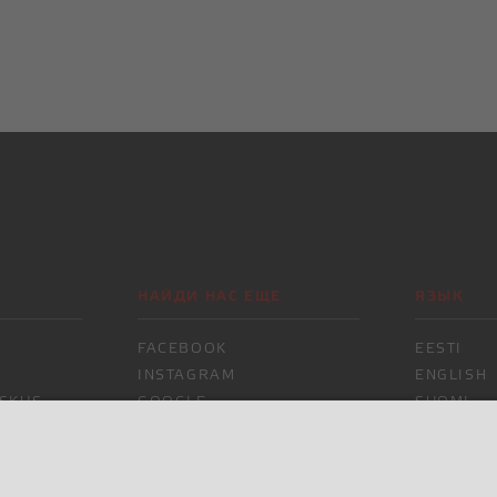
НАЙДИ НАС ЕЩЕ
ЯЗЫК
FACEBOOK
EESTI
INSTAGRAM
ENGLISH
SKUS
GOOGLE
SUOMI
РУССКИЙ