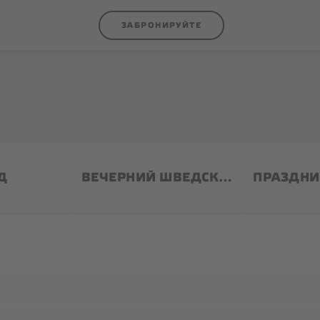
ЗАБРОНИРУЙТЕ
ГЛАВНАЯ СТРАНИЦА
РАЗМЕЩЕНИЕ
SUPERIOR
Д
ВЕЧЕРНИЙ ШВЕДСКИЙ СТОЛ
СТАНДАРТНЫЙ НОМЕР
СЕМЕЙНЫЕ НОМЕРА
БЮДЖЕТНЫЙ НОМЕР
АПАРТАМЕНТЫ
ДЛЯ ГРУПП
КОНФЕРЕНЦ-ЦЕНТР