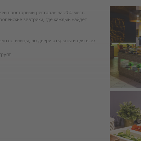
ен просторный ресторан на 260 мест.
ПОМЕЩЕНИЕ ДЛЯ СОБРАНИЙ
опейские завтраки, где каждый найдет
ЗАЛЫ A&D
ЗАЛ B
ам гостиницы, но двери открыты и для всех
ЗАЛ С
ЗАЛ E
групп.
ЗАЛ F
РЕСТОРАН
ЗАВТРАК
ОБЕДЕННЫЙ ШВЕДСКИЙ СТОЛ
ВЕЧЕРНИЙ ШВЕДСКИЙ СТОЛ
ПРАЗДНИЧНЫЕ СТОЛЫ
ПОМИНАЛЬНЫЙ СТОЛ