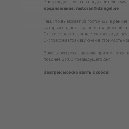
Завтрак для групп по предварительному 
предложение:
restoran@dzingel.ee
Тем, кто выезжает из гостиницы в ранние
который подается на регистрационной сто
Экспресс-завтрак подается только до нача
Экспресс-завтрак включен в стоимость но
Заказы экспресс-завтрака принимаются н
позднее 21:00 предыдущего дня.
Завтрак можно взять с собой!