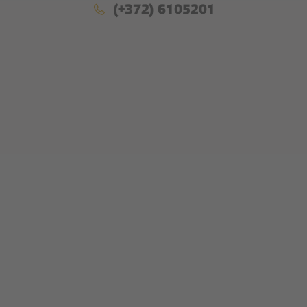
(+372) 6105201
КАФЕ
ТОРТЫ И ПИРОЖНЫЕ
КОФЕЙНЫЕ ПАУЗЫ
ОРГАНИЗАЦИЯ МЕРОПРИЯТИЙ
КОНТАКТЫ
Facebook
Instagram
Google