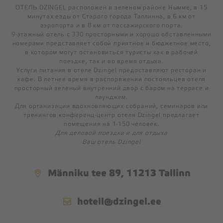
ОТЕЛЬ DZINGEL расположен в зеленом районе Нымме, в 15
минутах езды от Старого города Таллинна, в 6 км от
ПОМЕЩЕНИЕ ДЛЯ СОБРАНИЙ
аэропорта и в 8 км от пассажирского порта.
9-этажный отель с 330 просторными и хорошо обставленными
ЗАЛЫ A&D
номерами представляет собой приятное и бюджетное место,
ЗАЛ B
в котором могут остановиться туристы как в рабочей
поездке, так и во время отдыха.
ЗАЛ С
Услуги питания в отеле Dzingel предоставляют ресторан и
кафе. В летнее время в распоряжении постояльцев отеля
ЗАЛ E
просторный зеленый внутренний двор с баром на террасе и
ЗАЛ F
лаунджем.
Для организации вдохновляющих собраний, семинаров или
тренингов конференц-центр отеля Dzingel предлагает
помещения на 1-150 человек.
РЕСТОРАН
Для деловой поездки и для отдыха
Ваш отель Dzingel
ЗАВТРАК
ОБЕДЕННЫЙ ШВЕДСКИЙ СТОЛ
Männiku tee 89, 11213 Tallinn
ВЕЧЕРНИЙ ШВЕДСКИЙ СТОЛ
ПРАЗДНИЧНЫЕ СТОЛЫ
hotell@dzingel.ee
ПОМИНАЛЬНЫЙ СТОЛ